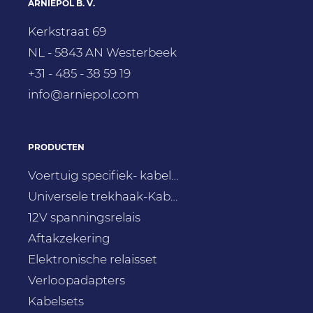
ARNIEPOL B. V.
Kerkstraat 69
NL - 5843 AN Westerbeek
+31 - 485 - 38 59 19
info@arniepol.com
PRODUCTEN
Voertuig specifiek- kabelsets Erich-Jaeger
Universele trekhaak-Kabelset met e-module
12V spanningsrelais
Aftakzekering
Elektronische relaisset
Verloopadapters
Kabelsets